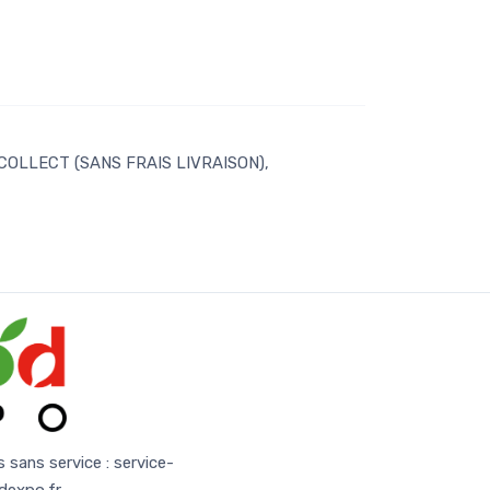
 COLLECT (SANS FRAIS LIVRAISON),
s sans service :
service-
dexpo.fr