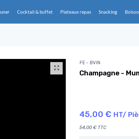
euner
Cocktail & buffet
Plateaux repas
Snacking
Boisso
FE - BVIN
Champagne - Mu
45,00 €
HT/ Pi
54,00 € TTC