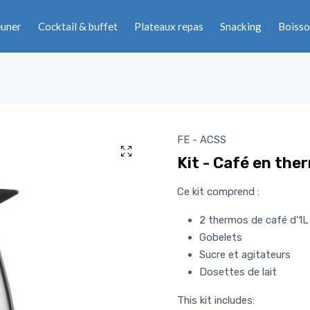
euner
Cocktail & buffet
Plateaux repas
Snacking
Boisso
FE - ACSS
Kit - Café en the
Ce kit comprend :
2 thermos de café d'1L
Gobelets
Sucre et agitateurs
Dosettes de lait
This kit includes: