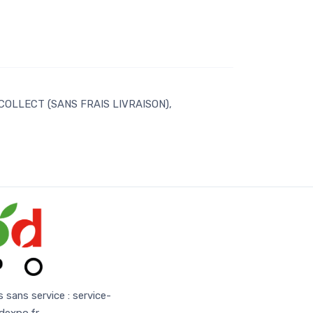
 COLLECT (SANS FRAIS LIVRAISON),
s sans service :
service-
dexpo.fr