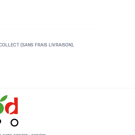
 COLLECT (SANS FRAIS LIVRAISON),
s sans service :
service-