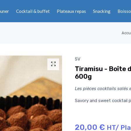
euner
Cocktail & buffet
Plateaux repas
Snacking
Boisso
Accu
SV
Tiramisu - Boîte 
600g
Les pièces cocktails salés 
Savory and sweet cocktail p
20,00 €
HT/ Pl