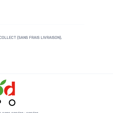
 COLLECT (SANS FRAIS LIVRAISON),
s sans service :
service-