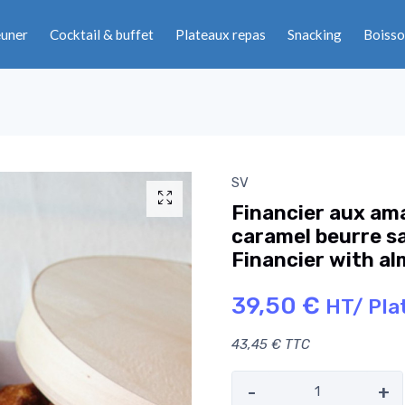
euner
Cocktail & buffet
Plateaux repas
Snacking
Boisso
SV
Financier aux ama
caramel beurre sal
Financier with al
39,50 €
HT/ Pla
43,45 € TTC
-
+