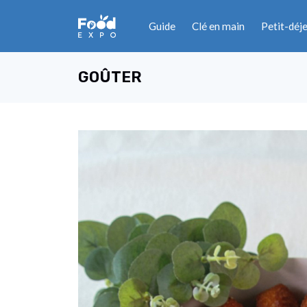
Guide
Clé en main
Petit-déj
GOÛTER