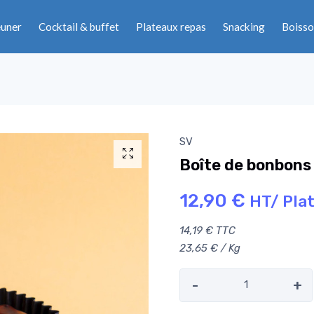
euner
Cocktail & buffet
Plateaux repas
Snacking
Boisso
SV
Boîte de bonbons 
12,90 €
HT/ Pla
14,19 € TTC
23,65 € / Kg
-
+