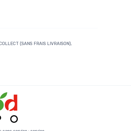
 COLLECT (SANS FRAIS LIVRAISON),
s sans service :
service-