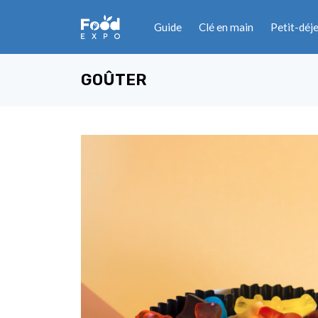
Guide
Clé en main
Petit-déj
GOÛTER