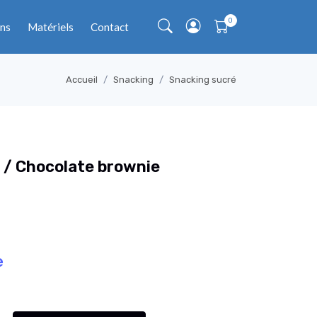
ns
Matériels
Contact
Accueil
Snacking
Snacking sucré
 / Chocolate brownie
l
e