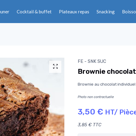
euner
Cocktail & buffet
Plateaux repas
Snacking
Boisso
FE - SNK SUC
Brownie chocolat
Brownie au chocolat individue
Photo non contractuelle
3,50 €
HT/ Pièc
3,85 € TTC