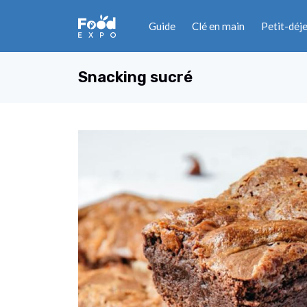
Guide
Clé en main
Petit-déj
Snacking sucré