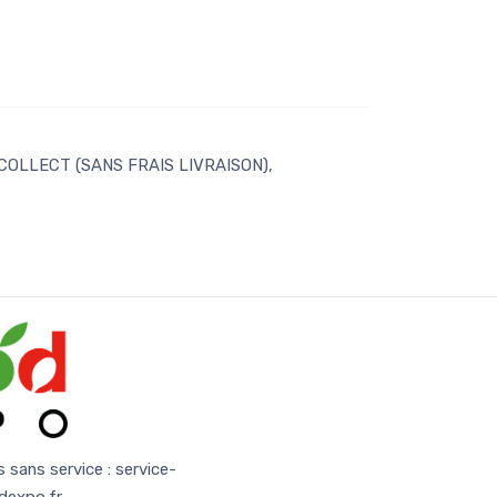
 COLLECT (SANS FRAIS LIVRAISON),
s sans service :
service-
dexpo.fr